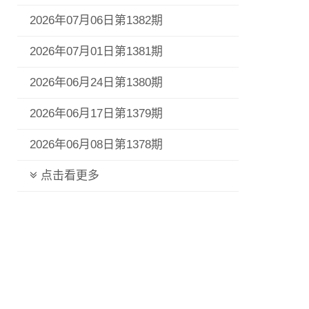
2026年07月06日第1382期
2026年07月01日第1381期
2026年06月24日第1380期
2026年06月17日第1379期
2026年06月08日第1378期
点击看更多