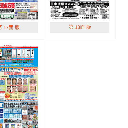
第 18面 版
第 17面 版