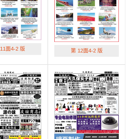
11面4-2 版
第 12面4-2 版