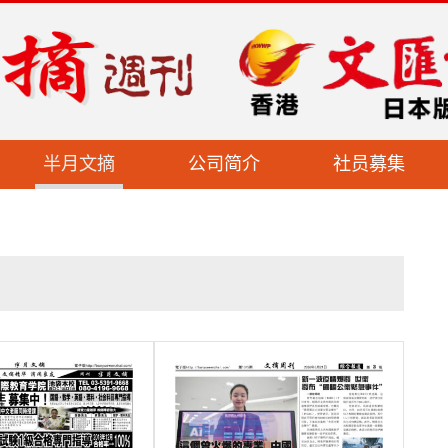
半月文摘
公司简介
社员募集