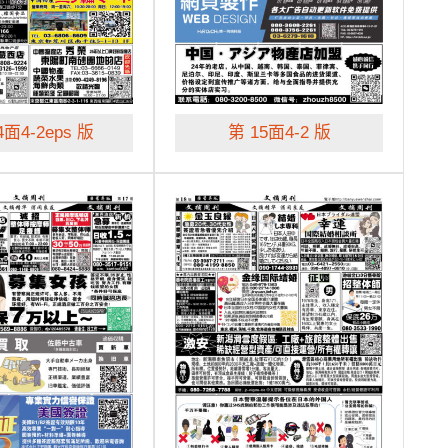
4面4-2eps 版
第 15面4-2 版